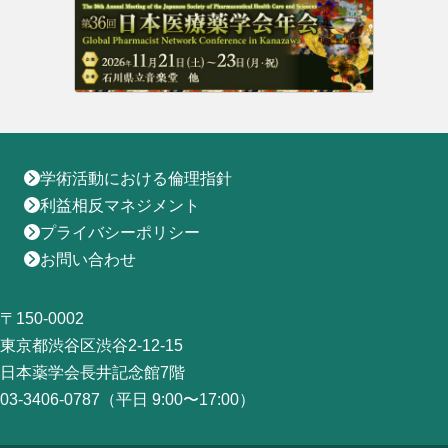
地域薬学ケア専門薬剤師制度
その他の主催イベント
海外研修
他団体との連携協力トップ
共催・後援イベント
会員専用ページ
イベントの共催・後援
連携協力団体からのお知らせ
会員限定情報
マイページ
入会・各種手続き
English
学術活動における倫理指針
利益相反マネジメント
プライバシーポリシー
お問い合わせ
〒150-0002
東京都渋谷区渋谷2-12-15
日本薬学会長井記念館7階
03-3406-0787（平日 9:00〜17:00）