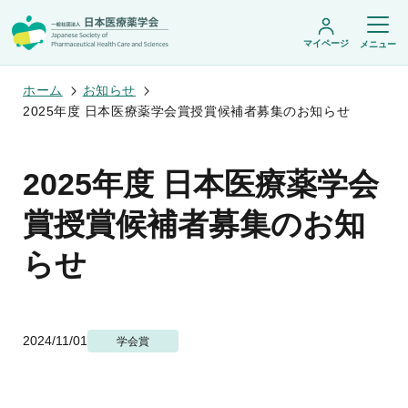
マイページ
メニュー
ホーム
お知らせ
2025年度 日本医療薬学会賞授賞候補者募集のお知らせ
日本医療薬学会について
2025年度 日本医療薬学会
日本医療薬学会についてトップ
学術集会・セミナー
会頭挨拶
賞授賞候補者募集のお知
設立趣旨・活動概要
開催予定のイベント一覧
沿革・あゆみ
学術誌・書籍
年会
らせ
組織・名簿
医療薬学公開シンポジウム
委員会
医療薬学
フレッシャーズ・カンファランス
規程・細則
専門薬剤師制度
JPHCS（英文誌）
臨床研究セミナー
情報公開
出版書籍
薬物療法集中講義
学会概要
専門薬剤師制度トップ
2024/11/01
学会賞
がん専門薬剤師集中教育講座
薬剤師業務に関する情報提供
調査研究・学会賞・海外研修
医療薬学専門薬剤師制度
がん専門薬剤師全体会議
がん専門薬剤師制度
がん専門薬剤師アドバンスト研修会
調査研究
薬物療法専門薬剤師制度
症例関連セミナー
他団体との連携協力
学会賞