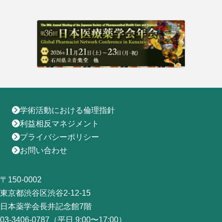
地域薬学ケア専門薬剤師制度
その他の主催イベント
海外研修
他団体との連携協力トップ
共催・後援イベント
会員専用ページ
イベントの共催・後援
連携協力団体からのお知らせ
会員限定情報
マイページ
入会・各種手続き
English
学術活動における倫理指針
利益相反マネジメント
プライバシーポリシー
お問い合わせ
〒150-0002
東京都渋谷区渋谷2-12-15
日本薬学会長井記念館7階
03-3406-0787（平日 9:00〜17:00）