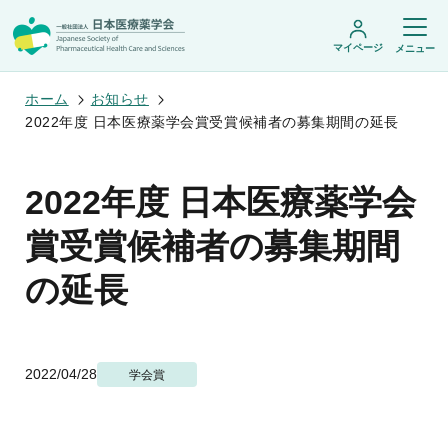
マイページ
メニュー
ホーム
お知らせ
2022年度 日本医療薬学会賞受賞候補者の募集期間の延長
日本医療薬学会について
2022年度 日本医療薬学会
日本医療薬学会についてトップ
学術集会・セミナー
会頭挨拶
賞受賞候補者の募集期間
設立趣旨・活動概要
開催予定のイベント一覧
沿革・あゆみ
学術誌・書籍
年会
の延長
組織・名簿
医療薬学公開シンポジウム
委員会
医療薬学
フレッシャーズ・カンファランス
規程・細則
専門薬剤師制度
JPHCS（英文誌）
臨床研究セミナー
情報公開
出版書籍
薬物療法集中講義
学会概要
専門薬剤師制度トップ
2022/04/28
学会賞
がん専門薬剤師集中教育講座
薬剤師業務に関する情報提供
調査研究・学会賞・海外研修
医療薬学専門薬剤師制度
がん専門薬剤師全体会議
がん専門薬剤師制度
がん専門薬剤師アドバンスト研修会
調査研究
薬物療法専門薬剤師制度
症例関連セミナー
他団体との連携協力
学会賞