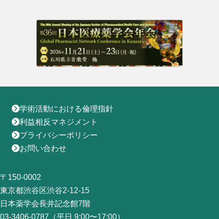
地域薬学ケア専門薬剤師制度
その他の主催イベント
海外研修
他団体との連携協力トップ
共催・後援イベント
会員専用ページ
イベントの共催・後援
連携協力団体からのお知らせ
会員限定情報
マイページ
入会・各種手続き
English
学術活動における倫理指針
利益相反マネジメント
プライバシーポリシー
お問い合わせ
〒150-0002
東京都渋谷区渋谷2-12-15
日本薬学会長井記念館7階
03-3406-0787（平日 9:00〜17:00）