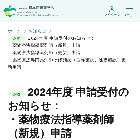
マイページ
メニュー
ホーム
お知らせ
2024年度 申請受付のお知らせ：
薬物
・薬物療法指導薬剤師（新規）申請
日本医療薬学会について
・薬物療法指導薬剤師（更新）申請
・薬物療法専門薬剤師研修施設（基幹施設、連携施設）更
日本医療薬学会についてトップ
新申請
学術集会・セミナー
会頭挨拶
設立趣旨・活動概要
開催予定のイベント一覧
沿革・あゆみ
学術誌・書籍
年会
組織・名簿
2024年度 申請受付の
医療薬学公開シンポジウム
委員会
薬物
医療薬学
フレッシャーズ・カンファランス
規程・細則
お知らせ：
専門薬剤師制度
JPHCS（英文誌）
臨床研究セミナー
情報公開
出版書籍
薬物療法集中講義
学会概要
専門薬剤師制度トップ
・薬物療法指導薬剤師
がん専門薬剤師集中教育講座
薬剤師業務に関する情報提供
調査研究・学会賞・海外研修
医療薬学専門薬剤師制度
がん専門薬剤師全体会議
がん専門薬剤師制度
（新規）申請
がん専門薬剤師アドバンスト研修会
調査研究
薬物療法専門薬剤師制度
症例関連セミナー
他団体との連携協力
学会賞