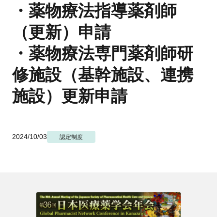
地域薬学ケア専門薬剤師制度
・薬物療法指導薬剤師
その他の主催イベント
海外研修
他団体との連携協力トップ
共催・後援イベント
（更新）申請
会員専用ページ
イベントの共催・後援
連携協力団体からのお知らせ
会員限定情報
・薬物療法専門薬剤師研
マイページ
入会・各種手続き
English
修施設（基幹施設、連携
施設）更新申請
2024/10/03
認定制度