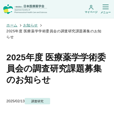
マイページ
メニュー
ホーム
お知らせ
2025年度 医療薬学学術委員会の調査研究課題募集のお知
らせ
日本医療薬学会について
日本医療薬学会についてトップ
2025年度 医療薬学学術委
学術集会・セミナー
会頭挨拶
設立趣旨・活動概要
開催予定のイベント一覧
員会の調査研究課題募集
沿革・あゆみ
学術誌・書籍
年会
組織・名簿
医療薬学公開シンポジウム
のお知らせ
委員会
医療薬学
フレッシャーズ・カンファランス
規程・細則
専門薬剤師制度
JPHCS（英文誌）
臨床研究セミナー
情報公開
出版書籍
薬物療法集中講義
学会概要
専門薬剤師制度トップ
がん専門薬剤師集中教育講座
薬剤師業務に関する情報提供
調査研究・学会賞・海外研修
医療薬学専門薬剤師制度
2025/02/13
調査研究
がん専門薬剤師全体会議
がん専門薬剤師制度
がん専門薬剤師アドバンスト研修会
調査研究
薬物療法専門薬剤師制度
症例関連セミナー
他団体との連携協力
学会賞