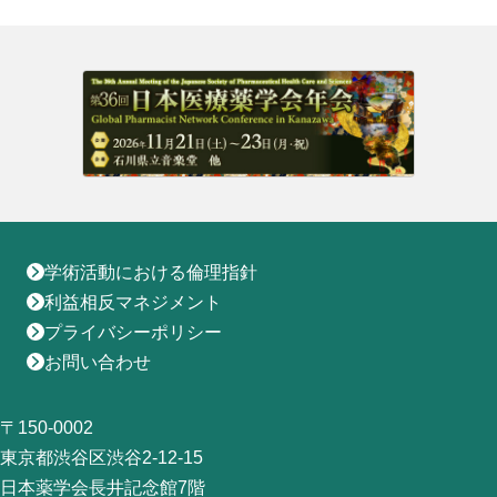
地域薬学ケア専門薬剤師制度
その他の主催イベント
海外研修
他団体との連携協力トップ
共催・後援イベント
会員専用ページ
イベントの共催・後援
連携協力団体からのお知らせ
会員限定情報
マイページ
入会・各種手続き
English
学術活動における倫理指針
利益相反マネジメント
プライバシーポリシー
お問い合わせ
〒150-0002
東京都渋谷区渋谷2-12-15
日本薬学会長井記念館7階