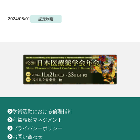
地域薬学ケア専門薬剤師制度
その他の主催イベント
海外研修
他団体との連携協力トップ
共催・後援イベント
会員専用ページ
イベントの共催・後援
2024/08/01
認定制度
連携協力団体からのお知らせ
会員限定情報
マイページ
入会・各種手続き
English
学術活動における倫理指針
利益相反マネジメント
プライバシーポリシー
お問い合わせ