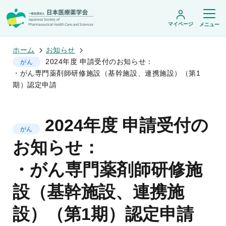
マイページ
メニュー
ホーム
お知らせ
2024年度 申請受付のお知らせ：
がん
・がん専門薬剤師研修施設（基幹施設、連携施設）（第1
日本医療薬学会について
期）認定申請
日本医療薬学会についてトップ
学術集会・セミナー
会頭挨拶
2024年度 申請受付の
設立趣旨・活動概要
開催予定のイベント一覧
がん
沿革・あゆみ
学術誌・書籍
年会
お知らせ：
組織・名簿
医療薬学公開シンポジウム
委員会
医療薬学
フレッシャーズ・カンファランス
規程・細則
・がん専門薬剤師研修施
専門薬剤師制度
JPHCS（英文誌）
臨床研究セミナー
情報公開
出版書籍
薬物療法集中講義
学会概要
専門薬剤師制度トップ
設（基幹施設、連携施
がん専門薬剤師集中教育講座
薬剤師業務に関する情報提供
調査研究・学会賞・海外研修
医療薬学専門薬剤師制度
がん専門薬剤師全体会議
がん専門薬剤師制度
設）（第1期）認定申請
がん専門薬剤師アドバンスト研修会
調査研究
薬物療法専門薬剤師制度
症例関連セミナー
他団体との連携協力
学会賞