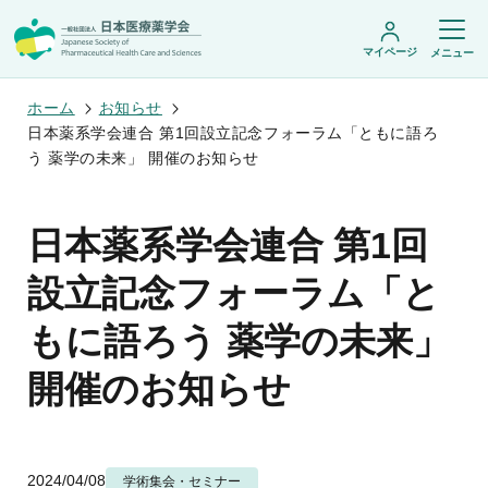
マイページ
メニュー
ホーム
お知らせ
日本薬系学会連合 第1回設立記念フォーラム「ともに語ろ
う 薬学の未来」 開催のお知らせ
日本医療薬学会について
日本医療薬学会についてトップ
日本薬系学会連合 第1回
学術集会・セミナー
会頭挨拶
設立趣旨・活動概要
開催予定のイベント一覧
設立記念フォーラム「と
沿革・あゆみ
学術誌・書籍
年会
組織・名簿
医療薬学公開シンポジウム
もに語ろう 薬学の未来」
委員会
医療薬学
フレッシャーズ・カンファランス
規程・細則
専門薬剤師制度
JPHCS（英文誌）
臨床研究セミナー
情報公開
開催のお知らせ
出版書籍
薬物療法集中講義
学会概要
専門薬剤師制度トップ
がん専門薬剤師集中教育講座
薬剤師業務に関する情報提供
調査研究・学会賞・海外研修
医療薬学専門薬剤師制度
がん専門薬剤師全体会議
がん専門薬剤師制度
がん専門薬剤師アドバンスト研修会
調査研究
薬物療法専門薬剤師制度
2024/04/08
学術集会・セミナー
症例関連セミナー
他団体との連携協力
学会賞