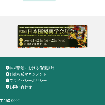
地域薬学ケア専門薬剤師制度
その他の主催イベント
海外研修
他団体との連携協力トップ
共催・後援イベント
会員専用ページ
イベントの共催・後援
連携協力団体からのお知らせ
会員限定情報
マイページ
入会・各種手続き
English
学術活動における倫理指針
利益相反マネジメント
プライバシーポリシー
お問い合わせ
〒150-0002