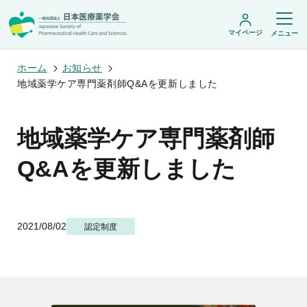
マイページ
メニュー
ホーム
お知らせ
地域薬学ケア専門薬剤師Q&Aを更新しました
日本医療薬学会について
地域薬学ケア専門薬剤師
日本医療薬学会についてトップ
学術集会・セミナー
会頭挨拶
Q&Aを更新しました
設立趣旨・活動概要
開催予定のイベント一覧
沿革・あゆみ
学術誌・書籍
年会
組織・名簿
医療薬学公開シンポジウム
委員会
医療薬学
フレッシャーズ・カンファランス
規程・細則
2021/08/02
専門薬剤師制度
認定制度
JPHCS（英文誌）
臨床研究セミナー
情報公開
出版書籍
薬物療法集中講義
学会概要
専門薬剤師制度トップ
がん専門薬剤師集中教育講座
薬剤師業務に関する情報提供
調査研究・学会賞・海外研修
医療薬学専門薬剤師制度
がん専門薬剤師全体会議
がん専門薬剤師制度
がん専門薬剤師アドバンスト研修会
調査研究
薬物療法専門薬剤師制度
症例関連セミナー
他団体との連携協力
学会賞