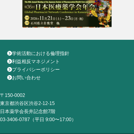
地域薬学ケア専門薬剤師制度
その他の主催イベント
海外研修
他団体との連携協力トップ
共催・後援イベント
会員専用ページ
イベントの共催・後援
連携協力団体からのお知らせ
会員限定情報
マイページ
入会・各種手続き
English
学術活動における倫理指針
利益相反マネジメント
プライバシーポリシー
お問い合わせ
〒150-0002
東京都渋谷区渋谷2-12-15
日本薬学会長井記念館7階
03-3406-0787（平日 9:00〜17:00）