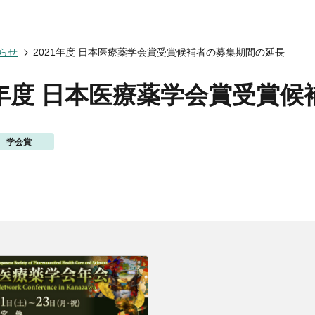
会についてトップ
ベント一覧
度トップ
携協力トップ
らせ
2021年度 日本医療薬学会賞受賞候補者の募集期間の延長
文誌）
薬剤師制度
催・後援
動概要
シンポジウム
師制度
からのお知らせ
ズ・カンファランス
薬剤師制度
1年度 日本医療薬学会賞受賞
ナー
専門薬剤師制度
講義
師集中教育講座
学会賞
師全体会議
師アドバンスト研修会
関する情報提供
ナー
イベント
ベント