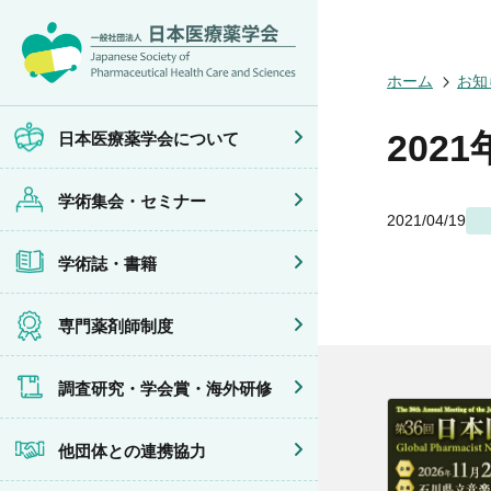
日本医療薬学
開催予定のイ
医療薬学
専門薬剤師制
調査研究
他団体との連
会員限定情報
ホーム
お知
会頭挨拶
年会
JPHCS（英
医療薬学専門
学会賞
イベントの共
マイページ
設立趣旨・活
医療薬学公開
出版書籍
がん専門薬剤
海外研修
連携協力団体
沿革・あゆみ
フレッシャー
薬物療法専門
202
日本医療薬学会について
組織・名簿
臨床研究セミ
地域薬学ケア
委員会
薬物療法集中
学術集会・セミナー
規程・細則
がん専門薬剤
2021/04/19
情報公開
がん専門薬剤
学会概要
がん専門薬剤
学術誌・書籍
薬剤師業務に
症例関連セミ
その他の主催
共催・後援イ
専門薬剤師制度
調査研究・学会賞・海外研修
他団体との連携協力