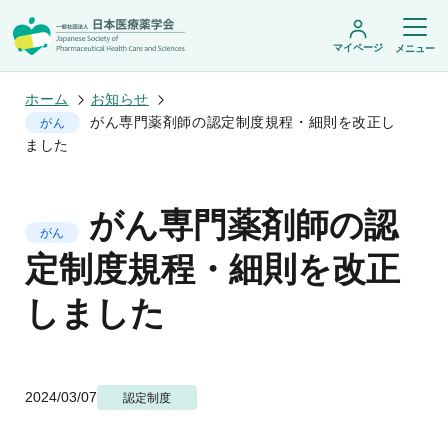
マイページ
メニュー
ホーム
お知らせ
がん専門薬剤師の認定制度規程・細則を改正し
がん
ました
日本医療薬学会について
日本医療薬学会についてトップ
がん専門薬剤師の認
学術集会・セミナー
会頭挨拶
がん
設立趣旨・活動概要
開催予定のイベント一覧
定制度規程・細則を改正
沿革・あゆみ
学術誌・書籍
年会
組織・名簿
医療薬学公開シンポジウム
しました
委員会
医療薬学
フレッシャーズ・カンファランス
規程・細則
専門薬剤師制度
JPHCS（英文誌）
臨床研究セミナー
情報公開
出版書籍
薬物療法集中講義
学会概要
専門薬剤師制度トップ
がん専門薬剤師集中教育講座
薬剤師業務に関する情報提供
調査研究・学会賞・海外研修
医療薬学専門薬剤師制度
2024/03/07
認定制度
がん専門薬剤師全体会議
がん専門薬剤師制度
がん専門薬剤師アドバンスト研修会
調査研究
薬物療法専門薬剤師制度
症例関連セミナー
他団体との連携協力
学会賞