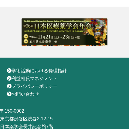
地域薬学ケア専門薬剤師制度
その他の主催イベント
海外研修
他団体との連携協力トップ
共催・後援イベント
会員専用ページ
イベントの共催・後援
連携協力団体からのお知らせ
会員限定情報
マイページ
入会・各種手続き
English
学術活動における倫理指針
利益相反マネジメント
プライバシーポリシー
お問い合わせ
〒150-0002
東京都渋谷区渋谷2-12-15
日本薬学会長井記念館7階