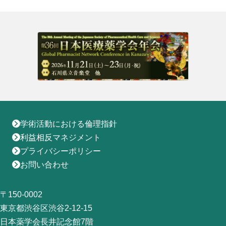
地域薬学ケア専門薬剤師制度
その他の主催イベント
海外研修
他団体との連携協力トップ
共催・後援イベント
会員専用ページ
イベントの共催・後援
連携協力団体からのお知らせ
会員限定情報
マイページ
入会・各種手続き
English
学術活動における倫理指針
利益相反マネジメント
プライバシーポリシー
お問い合わせ
〒150-0002
東京都渋谷区渋谷2-12-15
日本薬学会長井記念館7階