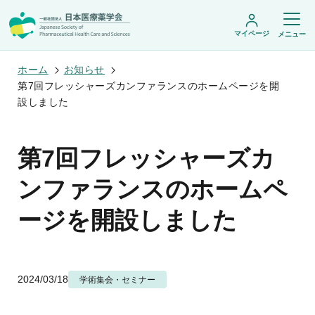
マイページ
メニュー
ホーム
お知らせ
第7回フレッシャーズカンファランスのホームページを開
設しました
日本医療薬学会について
日本医療薬学会についてトップ
第7回フレッシャーズカ
学術集会・セミナー
会頭挨拶
設立趣旨・活動概要
開催予定のイベント一覧
ンファランスのホームペ
沿革・あゆみ
学術誌・書籍
年会
組織・名簿
医療薬学公開シンポジウム
ージを開設しました
委員会
医療薬学
フレッシャーズ・カンファランス
規程・細則
専門薬剤師制度
JPHCS（英文誌）
臨床研究セミナー
情報公開
出版書籍
薬物療法集中講義
学会概要
専門薬剤師制度トップ
がん専門薬剤師集中教育講座
薬剤師業務に関する情報提供
調査研究・学会賞・海外研修
医療薬学専門薬剤師制度
2024/03/18
学術集会・セミナー
がん専門薬剤師全体会議
がん専門薬剤師制度
がん専門薬剤師アドバンスト研修会
調査研究
薬物療法専門薬剤師制度
症例関連セミナー
他団体との連携協力
学会賞