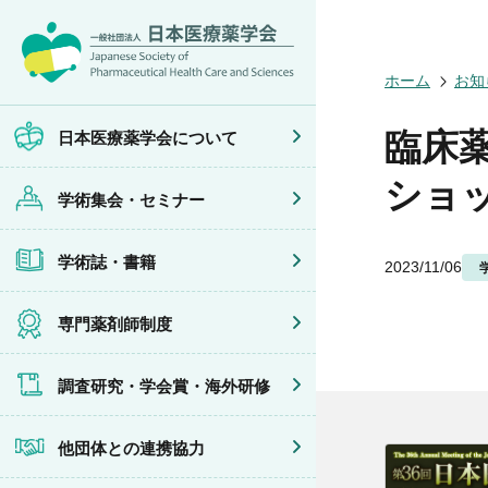
日本医療薬学
開催予定のイ
医療薬学
専門薬剤師制
調査研究
他団体との連
会員限定情報
ホーム
お知
会頭挨拶
年会
JPHCS（英
医療薬学専門
学会賞
イベントの共
マイページ
設立趣旨・活
医療薬学公開
出版書籍
がん専門薬剤
海外研修
連携協力団体
沿革・あゆみ
フレッシャー
薬物療法専門
臨床
日本医療薬学会について
組織・名簿
臨床研究セミ
地域薬学ケア
委員会
薬物療法集中
ショ
学術集会・セミナー
規程・細則
がん専門薬剤
情報公開
がん専門薬剤
学会概要
がん専門薬剤
学術誌・書籍
2023/11/06
薬剤師業務に
症例関連セミ
その他の主催
共催・後援イ
専門薬剤師制度
調査研究・学会賞・海外研修
他団体との連携協力