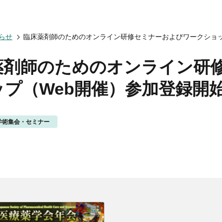
会についてトップ
ベント一覧
度トップ
携協力トップ
らせ
臨床薬剤師のためのオンライン研修セミナーおよびワークショッ
文誌）
薬剤師制度
催・後援
動概要
シンポジウム
師制度
からのお知らせ
ズ・カンファランス
薬剤師制度
薬剤師のためのオンライン研
ナー
専門薬剤師制度
講義
ップ（Web開催）参加登録開
師集中教育講座
師全体会議
師アドバンスト研修会
学術集会・セミナー
関する情報提供
ナー
イベント
ベント