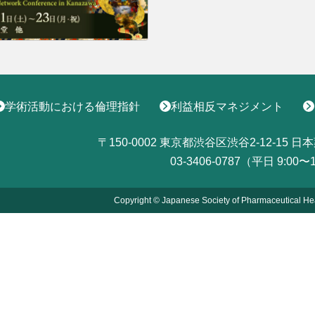
学術活動における倫理指針
利益相反マネジメント
〒150-0002
東京都渋谷区渋谷2-12-15
日本
03-3406-0787（平日 9:00〜
Copyright © Japanese Society of Pharmaceutical He