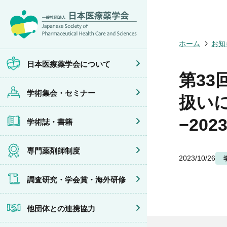
日本医療薬学
開催予定のイ
医療薬学
専門薬剤師制
調査研究
他団体との連
会員限定情報
会頭挨拶
年会
JPHCS（英
医療薬学専門
学会賞
イベントの共
マイページ
ホーム
お知
設立趣旨・活
医療薬学公開
出版書籍
がん専門薬剤
海外研修
連携協力団体
沿革・あゆみ
フレッシャー
薬物療法専門
日本医療薬学会について
組織・名簿
臨床研究セミ
地域薬学ケア
第3
委員会
薬物療法集中
学術集会・セミナー
規程・細則
がん専門薬剤
扱い
情報公開
がん専門薬剤
学会概要
がん専門薬剤
−20
学術誌・書籍
薬剤師業務に
症例関連セミ
その他の主催
共催・後援イ
専門薬剤師制度
2023/10/26
調査研究・学会賞・海外研修
他団体との連携協力