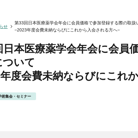
会についてトップ
ベント一覧
度トップ
携協力トップ
第33回日本医療薬学会年会に会員価格で参加登録する際の取扱
文誌）
薬剤師制度
催・後援
らせ
−2023年度会費未納ならびにこれから入会される方へ−
動概要
シンポジウム
師制度
からのお知らせ
ズ・カンファランス
薬剤師制度
ナー
専門薬剤師制度
3回日本医療薬学会年会に会員
講義
師集中教育講座
について
師全体会議
師アドバンスト研修会
23年度会費未納ならびにこれ
関する情報提供
ナー
イベント
ベント
学術集会・セミナー