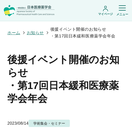
マイページ
メニュー
後援イベント開催のお知らせ
ホーム
お知らせ
・第17回日本緩和医療薬学会年会
日本医療薬学会について
後援イベント開催のお知
日本医療薬学会についてトップ
学術集会・セミナー
会頭挨拶
らせ
設立趣旨・活動概要
開催予定のイベント一覧
沿革・あゆみ
学術誌・書籍
年会
・第17回日本緩和医療薬
組織・名簿
医療薬学公開シンポジウム
委員会
医療薬学
フレッシャーズ・カンファランス
学会年会
規程・細則
専門薬剤師制度
JPHCS（英文誌）
臨床研究セミナー
情報公開
出版書籍
薬物療法集中講義
学会概要
専門薬剤師制度トップ
がん専門薬剤師集中教育講座
薬剤師業務に関する情報提供
調査研究・学会賞・海外研修
医療薬学専門薬剤師制度
がん専門薬剤師全体会議
がん専門薬剤師制度
2023/08/14
学術集会・セミナー
がん専門薬剤師アドバンスト研修会
調査研究
薬物療法専門薬剤師制度
症例関連セミナー
他団体との連携協力
学会賞