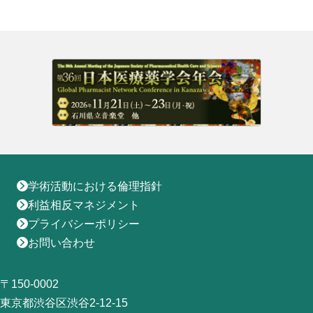
地域薬学ケア専門薬剤師制度
その他の主催イベント
海外研修
他団体との連携協力トップ
共催・後援イベント
会員専用ページ
イベントの共催・後援
連携協力団体からのお知らせ
会員限定情報
マイページ
入会・各種手続き
English
学術活動における倫理指針
利益相反マネジメント
プライバシーポリシー
お問い合わせ
〒150-0002
東京都渋谷区渋谷2-12-15