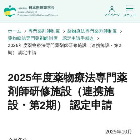
マイページ
メニュー
ホーム
専門薬剤師制度
薬物療法専門薬剤師制度
薬物療法専門薬剤師制度 認定申請手続き
2025年度薬物療法専門薬剤師研修施設（連携施設・第2
日本医療薬学会について
期） 認定申請
日本医療薬学会についてトップ
学術集会・セミナー
会頭挨拶
2025年度薬物療法専門薬
設立趣旨・活動概要
開催予定のイベント一覧
沿革・あゆみ
学術誌・書籍
年会
剤師研修施設（連携施
組織・名簿
医療薬学公開シンポジウム
委員会
医療薬学
フレッシャーズ・カンファランス
規程・細則
設・第2期） 認定申請
専門薬剤師制度
JPHCS（英文誌）
臨床研究セミナー
情報公開
出版書籍
薬物療法集中講義
学会概要
専門薬剤師制度トップ
がん専門薬剤師集中教育講座
薬剤師業務に関する情報提供
調査研究・学会賞・海外研修
医療薬学専門薬剤師制度
がん専門薬剤師全体会議
がん専門薬剤師制度
2025年10月
がん専門薬剤師アドバンスト研修会
調査研究
薬物療法専門薬剤師制度
症例関連セミナー
他団体との連携協力
学会賞