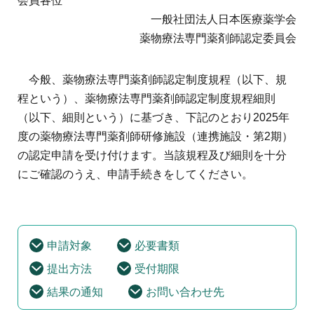
会員各位
地域薬学ケア専門薬剤師制度
その他の主催イベント
海外研修
一般社団法人日本医療薬学会
他団体との連携協力トップ
共催・後援イベント
薬物療法専門薬剤師認定委員会
会員専用ページ
イベントの共催・後援
連携協力団体からのお知らせ
会員限定情報
マイページ
今般、薬物療法専門薬剤師認定制度規程（以下、規
入会・各種手続き
English
程という）、薬物療法専門薬剤師認定制度規程細則
（以下、細則という）に基づき、下記のとおり2025年
度の薬物療法専門薬剤師研修施設（連携施設・第2期）
の認定申請を受け付けます。当該規程及び細則を十分
にご確認のうえ、申請手続きをしてください。
申請対象
必要書類
提出方法
受付期限
結果の通知
お問い合わせ先