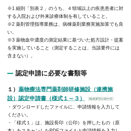
※1 細則「別表２」のうち、４領域以上の疾患患者に対
する入院および外来診療体制を有していること。
※2 薬剤管理指導業務は、病棟薬剤業務実施加算でも良
い。
※3 薬物血中濃度の測定結果に基づいた処方設計・提案
を実施していること（測定することは、当該要件には
含まない）。
認定申請に必要な書類等
１）
薬物療法専門薬剤師研修施設（連携施
設）認定申請書（様式１～３）
XLSダウンロード
・ダウンロードしたファイルに、申請情報を入力して
ください。
・「様式１」は、施設長印（公印）を押したもの（原
本）をスキャンしたPDFファイルと申請情報を入力し