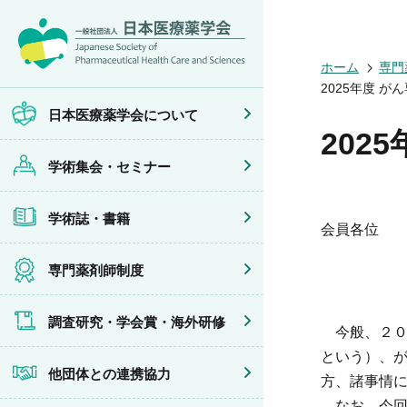
日本医療薬学
開催予定のイ
医療薬学
専門薬剤師制
調査研究
他団体との連
会員限定情報
ホーム
専門
会頭挨拶
年会
JPHCS（英
医療薬学専門
学会賞
イベントの共
マイページ
2025年度 
設立趣旨・活
医療薬学公開
出版書籍
がん専門薬剤
海外研修
連携協力団体
沿革・あゆみ
フレッシャー
薬物療法専門
日本医療薬学会について
組織・名簿
臨床研究セミ
地域薬学ケア
202
委員会
薬物療法集中
学術集会・セミナー
規程・細則
がん専門薬剤
情報公開
がん専門薬剤
学会概要
がん専門薬剤
学術誌・書籍
薬剤師業務に
症例関連セミ
会員各位
その他の主催
共催・後援イ
専門薬剤師制度
調査研究・学会賞・海外研修
今般、２０２
という）、が
他団体との連携協力
方、諸事情
なお、今回