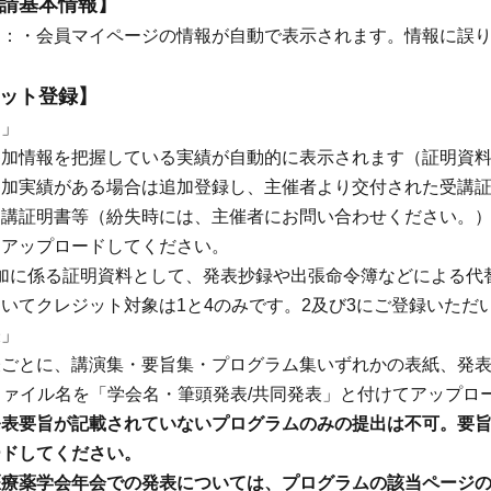
申請基本情報】
」：・会員マイページの情報が自動で表示されます。情報に誤
ジット登録】
加」
参加情報を把握している実績が自動的に表示されます（証明資
参加実績がある場合は追加登録し、主催者より交付された受講
講証明書等（紛失時には、主催者にお問い合わせください。）
てアップロードしてください。
参加に係る証明資料として、発表抄録や出張命令簿などによる
いてクレジット対象は1と4のみです。2及び3にご登録いただ
表」
表ごとに、講演集・要旨集・プログラム集いずれかの表紙、発
ファイル名を「学会名・筆頭発表/共同発表」と付けてアップロ
表要旨が記載されていないプログラムのみの提出は不可。要旨
ードしてください。
薬学会年会での発表については、プログラムの該当ページの