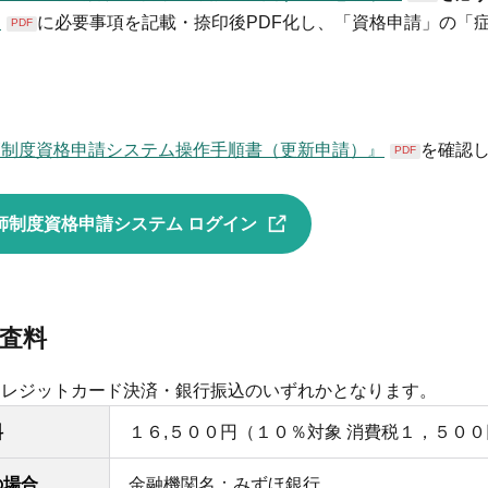
」
に必要事項を記載・捺印後PDF化し、「資格申請」の「
PDF
師制度資格申請システム操作手順書（更新申請）』
を確認
PDF
師制度資格申請システム ログイン
査料
クレジットカード決済・銀行振込のいずれかとなります。
料
１６,５００円（１０％対象 消費税１，５０
の場合
金融機関名：みずほ銀行