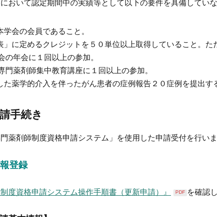
点において認定期間中の実績等として以下の要件を具備してい
して本学会の会員であること。
「別表」に定めるクレジットを５０単位以上取得していること。
会の年会に１回以上の参加。
専門薬剤師集中教育講座に１回以上の参加。
実施した薬学的介入を伴ったがん患者の症例報告２０症例を提出す
請手続き
専門薬剤師制度資格申請システム」を使用した申請受付を行い
報登録
師制度資格申請システム操作手順書（更新申請）』
を確認
PDF