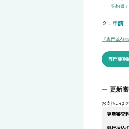
・
「誓約書
２．申請
『専門薬剤
専門薬剤
更新審
お支払いは
更新審査
銀行振込