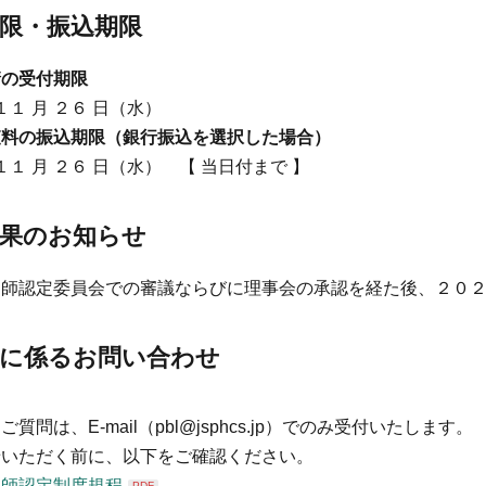
限・振込期限
請の受付期限
１１ 月 ２６ 日（水）
査料の振込期限（銀行振込を選択した場合）
１１ 月 ２６ 日（水） 【 当日付まで 】
結果のお知らせ
剤師認定委員会での審議ならびに理事会の承認を経た後、２０
請に係るお問い合わせ
質問は、E-mail（pbl@jsphcs.jp）でのみ受付いたします。
せいただく前に、以下をご確認ください。
剤師認定制度規程
PDF