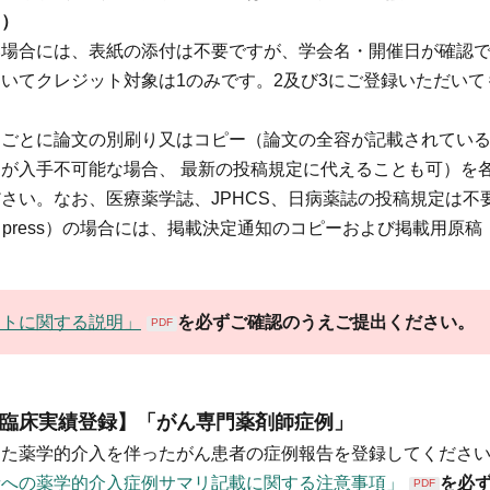
。）
い場合には、表紙の添付は不要ですが、学会名・開催日が確認
いてクレジット対象は1のみです。2及び3にご登録いただい
文ごとに論文の別刷り又はコピー（論文の全容が記載されてい
が入手不可能な場合、 最新の投稿規定に代えることも可）を
さい。なお、医療薬学誌、JPHCS、日病薬誌の投稿規定は不
n press）の場合には、掲載決定通知のコピーおよび掲載用原
ットに関する説明」
を必ずご確認のうえご提出ください。
PDF
例・臨床実績登録】「がん専門薬剤師症例」
した薬学的介入を伴ったがん患者の症例報告を登録してくださ
者への薬学的介入症例サマリ記載に関する注意事項」
を必
PDF