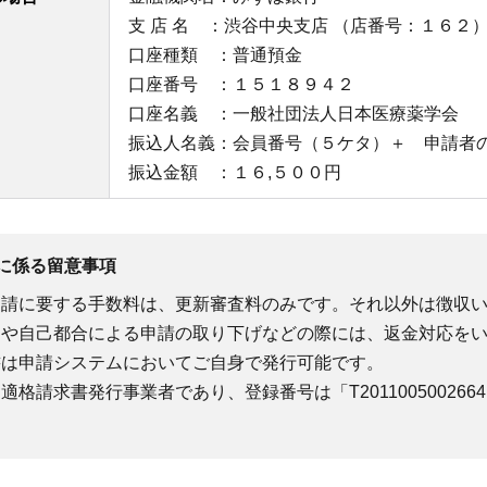
支 店 名 ：渋谷中央支店 （店番号：１６２
口座種類 ：普通預金
口座番号 ：１５１８９４２
口座名義 ：一般社団法人日本医療薬学会 
振込人名義：会員番号（５ケタ）＋ 申請者
振込金額 ：１６,５００円
に係る留意事項
申請に要する手数料は、更新審査料のみです。それ以外は徴収
定や自己都合による申請の取り下げなどの際には、返金対応を
書は申請システムにおいてご自身で発行可能です。
適格請求書発行事業者であり、登録番号は「T201100500266