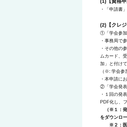
(1)【資格
・「申請書
(2)【クレ
①「学会参
・事務局で
・その他の
ムカード、受
加」と付け
（※: 学会
・本申請にお
②「学会発
・１回の発
PDF化し、
（※１：発
をダウンロ
※２：医療