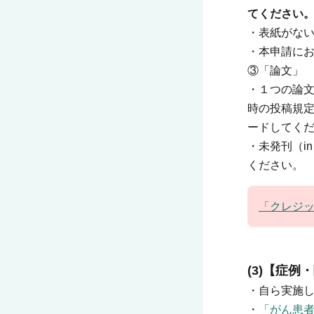
てください
・表紙がな
・本申請にお
③「論文」
・１つの論
時の投稿規定
ードしてくだ
・未発刊（i
ください。
「クレジ
(3)【症
・自ら実施
・
「がん患