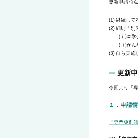
更新申請時
(1) 継続
(2) 細則
(ⅰ)本学
(ⅱ)がん
(3) 自ら
更新申
今回より「
１．申請情
『専門薬剤