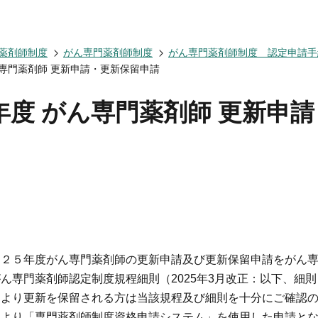
会についてトップ
ベント一覧
度トップ
携協力トップ
薬剤師制度
がん専門薬剤師制度
がん専門薬剤師制度 認定申請手
文誌）
薬剤師制度
催・後援
がん専門薬剤師 更新申請・更新保留申請
動概要
シンポジウム
師制度
からのお知らせ
ズ・カンファランス
薬剤師制度
ナー
専門薬剤師制度
5年度 がん専門薬剤師 更新申
講義
師集中教育講座
師全体会議
師アドバンスト研修会
関する情報提供
ナー
イベント
ベント
５年度がん専門薬剤師の更新申請及び更新保留申請をがん専門
ん専門薬剤師認定制度規程細則（2025年3月改正：以下、細
により更新を保留される方は当該規程及び細則を十分にご確認
より「専門薬剤師制度資格申請システム」を使用した申請とな