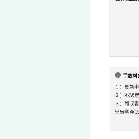
手数料
１）更新
２）不認
３）領収
※当学会は