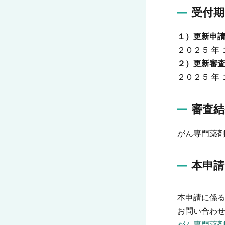
受付期
１）更新申
２０２５ 年 
２）更新審
２０２５ 年 
審査
がん専門薬
本申
本申請に係るご
お問い合わ
がん専門薬