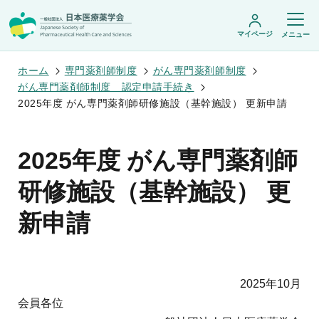
マイページ
メニュー
ホーム
専門薬剤師制度
がん専門薬剤師制度
がん専門薬剤師制度 認定申請手続き
2025年度 がん専門薬剤師研修施設（基幹施設） 更新申請
日本医療薬学会について
日本医療薬学会についてトップ
2025年度 がん専門薬剤師
学術集会・セミナー
会頭挨拶
設立趣旨・活動概要
開催予定のイベント一覧
研修施設（基幹施設） 更
沿革・あゆみ
学術誌・書籍
年会
組織・名簿
医療薬学公開シンポジウム
新申請
委員会
医療薬学
フレッシャーズ・カンファランス
規程・細則
専門薬剤師制度
JPHCS（英文誌）
臨床研究セミナー
情報公開
出版書籍
薬物療法集中講義
学会概要
専門薬剤師制度トップ
がん専門薬剤師集中教育講座
薬剤師業務に関する情報提供
調査研究・学会賞・海外研修
医療薬学専門薬剤師制度
2025年10月
がん専門薬剤師全体会議
がん専門薬剤師制度
がん専門薬剤師アドバンスト研修会
会員各位
調査研究
薬物療法専門薬剤師制度
症例関連セミナー
他団体との連携協力
学会賞