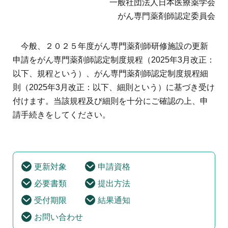
一般社団法人日本医療薬学会
地域薬学ケア専門薬剤師制度
その他の主催イベント
海外研修
がん専門薬剤師認定委員会
他団体との連携協力トップ
共催・後援イベント
会員専用ページ
イベントの共催・後援
連携協力団体からのお知らせ
今般、２０２５年度がん専門薬剤師研修施設の更新
会員限定情報
マイページ
入会・各種手続き
申請をがん専門薬剤師認定制度規程（2025年3月改正：
English
以下、規程という）、がん専門薬剤師認定制度規程細
則（2025年3月改正：以下、細則という）に基づき受け
付けます。当該規程及び細則を十分にご確認の上、申
請手続きをしてください。
更新対象
申請資格
必要書類
提出方法
受付期限
結果通知
お問い合わせ