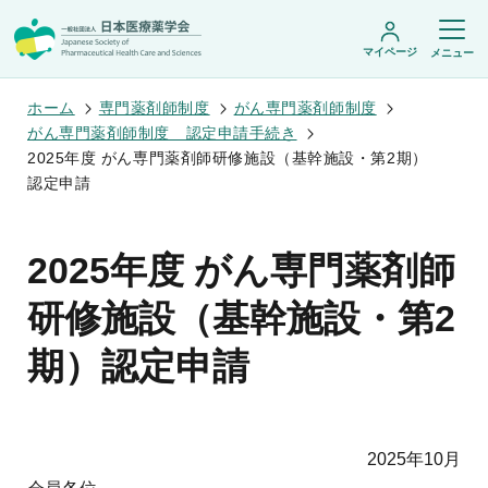
マイページ
メニュー
ホーム
専門薬剤師制度
がん専門薬剤師制度
がん専門薬剤師制度 認定申請手続き
2025年度 がん専門薬剤師研修施設（基幹施設・第2期）
日本医療薬学会について
認定申請
日本医療薬学会についてトップ
学術集会・セミナー
会頭挨拶
2025年度 がん専門薬剤師
設立趣旨・活動概要
開催予定のイベント一覧
沿革・あゆみ
学術誌・書籍
年会
研修施設（基幹施設・第2
組織・名簿
医療薬学公開シンポジウム
委員会
医療薬学
フレッシャーズ・カンファランス
規程・細則
期）認定申請
専門薬剤師制度
JPHCS（英文誌）
臨床研究セミナー
情報公開
出版書籍
薬物療法集中講義
学会概要
専門薬剤師制度トップ
がん専門薬剤師集中教育講座
薬剤師業務に関する情報提供
調査研究・学会賞・海外研修
医療薬学専門薬剤師制度
がん専門薬剤師全体会議
がん専門薬剤師制度
2025年10月
がん専門薬剤師アドバンスト研修会
調査研究
薬物療法専門薬剤師制度
症例関連セミナー
他団体との連携協力
学会賞