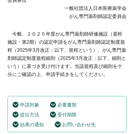
会員各位
地域薬学ケア専門薬剤師制度
その他の主催イベント
海外研修
一般社団法人日本医療薬学会
他団体との連携協力トップ
共催・後援イベント
がん専門薬剤師認定委員会
会員専用ページ
イベントの共催・後援
連携協力団体からのお知らせ
会員限定情報
マイページ
今般、２０２５年度がん専門薬剤師研修施設（基幹
入会・各種手続き
English
施設・第2期）の認定申請をがん専門薬剤師認定制度規
程（2025年3月改正：以下、規程という）、がん専門薬
剤師認定制度規程細則（2025年3月改正：以下、細則と
いう）に基づき受け付けます。当該規程及び細則を十
分にご確認の上、申請手続きをしてください。
申請対象
必要書類
提出方法
受付期限
結果の通知
お問い合わせ先