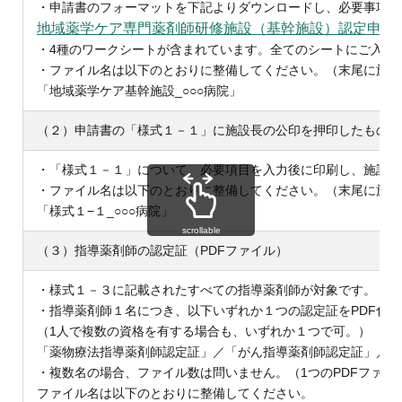
・申請書のフォーマットを下記よりダウンロードし、必要事項を
地域薬学ケア専門薬剤師研修施設（基幹施設）認定申請書・
・4種のワークシートが含まれています。全てのシートにご入力
・ファイル名は以下のとおりに整備してください。（末尾に施設
「地域薬学ケア基幹施設_○○○病院」
（２）申請書の「様式１－１」に施設長の公印を押印したもの（
・「様式１－１」について、必要項目を入力後に印刷し、施設長
・ファイル名は以下のとおりに整備してください。（末尾に施設
「様式１−１_○○○病院」
scrollable
（３）指導薬剤師の認定証（PDFファイル）
・様式１－３に記載されたすべての指導薬剤師が対象です。
・指導薬剤師１名につき、以下いずれか１つの認定証をPDF化
（1人で複数の資格を有する場合も、いずれか１つで可。）
「薬物療法指導薬剤師認定証」／「がん指導薬剤師認定証」／「
・複数名の場合、ファイル数は問いません。（1つのPDFファイ
ファイル名は以下のとおりに整備してください。