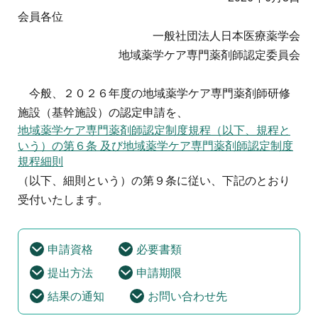
地域薬学ケア専門薬剤師制度
その他の主催イベント
海外研修
会員各位
他団体との連携協力トップ
共催・後援イベント
一般社団法人日本医療薬学会
会員専用ページ
イベントの共催・後援
連携協力団体からのお知らせ
地域薬学ケア専門薬剤師認定委員会
会員限定情報
マイページ
入会・各種手続き
今般、２０２６年度の地域薬学ケア専門薬剤師研修
English
施設（基幹施設）の認定申請を、
地域薬学ケア専門薬剤師認定制度規程（以下、規程と
いう）の第６条 及び地域薬学ケア専門薬剤師認定制度
規程細則
（以下、細則という）の第９条に従い、下記のとおり
受付いたします。
申請資格
必要書類
提出方法
申請期限
結果の通知
お問い合わせ先