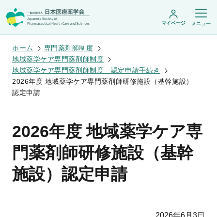
マイページ
メニュー
ホーム
専門薬剤師制度
地域薬学ケア専門薬剤師制度
地域薬学ケア専門薬剤師制度 認定申請手続き
日本医療薬学会について
2026年度 地域薬学ケア専門薬剤師研修施設（基幹施設）
認定申請
日本医療薬学会についてトップ
学術集会・セミナー
会頭挨拶
設立趣旨・活動概要
開催予定のイベント一覧
2026年度 地域薬学ケア専
沿革・あゆみ
学術誌・書籍
年会
組織・名簿
医療薬学公開シンポジウム
委員会
門薬剤師研修施設（基幹
医療薬学
フレッシャーズ・カンファランス
規程・細則
専門薬剤師制度
JPHCS（英文誌）
臨床研究セミナー
情報公開
施設）認定申請
出版書籍
薬物療法集中講義
学会概要
専門薬剤師制度トップ
がん専門薬剤師集中教育講座
薬剤師業務に関する情報提供
調査研究・学会賞・海外研修
医療薬学専門薬剤師制度
がん専門薬剤師全体会議
がん専門薬剤師制度
がん専門薬剤師アドバンスト研修会
調査研究
薬物療法専門薬剤師制度
症例関連セミナー
2026年6月3日
他団体との連携協力
学会賞