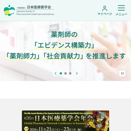
マイページ
メニュー
日本医療薬学会について
日本医療薬学会についてトップ
学術集会・セミナー
会頭挨拶
設立趣旨・活動概要
開催予定のイベント一覧
沿革・あゆみ
学術誌・書籍
年会
組織・名簿
医療薬学公開シンポジウム
委員会
医療薬学
フレッシャーズ・カンファランス
規程・細則
専門薬剤師制度
JPHCS（英文誌）
臨床研究セミナー
情報公開
出版書籍
薬物療法集中講義
学会概要
専門薬剤師制度トップ
がん専門薬剤師集中教育講座
薬剤師業務に関する情報提供
調査研究・学会賞・海外研修
医療薬学専門薬剤師制度
がん専門薬剤師全体会議
がん専門薬剤師制度
がん専門薬剤師アドバンスト研修会
調査研究
薬物療法専門薬剤師制度
症例関連セミナー
他団体との連携協力
学会賞