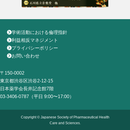
地域薬学ケア専門薬剤師制度
その他の主催イベント
海外研修
他団体との連携協力トップ
共催・後援イベント
会員専用ページ
イベントの共催・後援
連携協力団体からのお知らせ
会員限定情報
学術活動における倫理指針
マイページ
入会・各種手続き
English
利益相反マネジメント
プライバシーポリシー
お問い合わせ
〒150-0002
東京都渋谷区渋谷2-12-15
日本薬学会長井記念館7階
03-3406-0787（平日 9:00〜17:00）
Copyright © Japanese Society of Pharmaceutical Health
Care and Sciences.