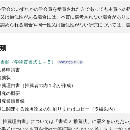
本学会のいずれかの学会賞を受賞された方であっても本賞への
性又は類似性がある場合には、本賞に選考されない場合があり
が認められる場合や同一性又は類似性がない研究については、
類
募書類（学術賞書式１～５）
DOCダウンロード
募申請書
薦状
薦理由書（推薦者の内１名が作成）
究の概要
究業績目録
題に関連する原著論文の別刷りまたはコピー（５編以内）
３ 推薦理由書」については「書式２ 推薦状」に署名をいただ
の書式についても頁を増やす等拡張いただいて差し支えござい