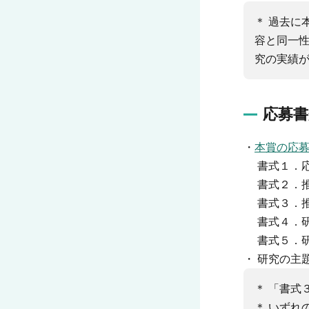
＊ 過去に
容と同一
究の実績
応募書
・
本賞の応
書式１．応
書式２．推
書式３．推
書式４．研
書式５．研
・ 研究の主
＊ 「書式
＊ いずれ